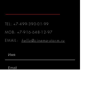
TEL:
+7-499-390-01-99
MOB:
+7-916-648-12-97
EMAIL:
hello@cinema-storm.ru
Отправить